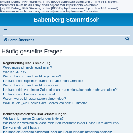
[phpBB Debug] PHP Warning
: in file
[ROOT]/phpbb/session.php
on line
583
:
sizeof():
Parameter must be an array or an object that implements Countable
[phpBB Debug] PHP Warning
: in file
[ROOT]/phpbb/session.php
on line
639
:
sizeof():
Parameter must be an array or an object that implements Countable
Babenberg Stammtisch
S
Foren-Übersicht
u
Häufig gestellte Fragen
c
h
Registrierung und Anmeldung
Wozu muss ich mich registrieren?
e
Was ist COPPA?
Warum kann ich mich nicht registrieren?
Ich habe mich registriert, kann mich aber nicht anmelden!
Warum kann ich mich nicht anmelden?
Ich habe mich vor einiger Zeit registriert, kann mich aber nicht mehr anmelden?!
Ich habe mein Passwort vergessen!
Warum werde ich automatisch abgemeldet?
Wozu ist die „Alle Cookies des Boards löschen“-Funktion?
Benutzerpräferenzen und -einstellungen
Wie kann ich meine Einstellungen ändern?
Wie kann ich verhindern, dass mein Benutzername in der Online-Liste auftaucht?
Die Forenuhr geht falsch!
Ich habe die Zeitzone eingestellt, aber die Forenuhr geht immer noch falsch!