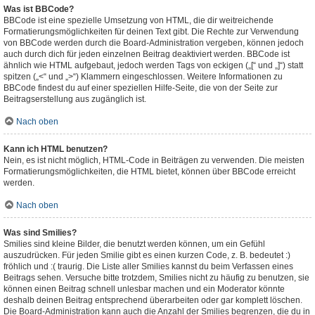
Was ist BBCode?
BBCode ist eine spezielle Umsetzung von HTML, die dir weitreichende
Formatierungsmöglichkeiten für deinen Text gibt. Die Rechte zur Verwendung
von BBCode werden durch die Board-Administration vergeben, können jedoch
auch durch dich für jeden einzelnen Beitrag deaktiviert werden. BBCode ist
ähnlich wie HTML aufgebaut, jedoch werden Tags von eckigen („[“ und „]“) statt
spitzen („<“ und „>“) Klammern eingeschlossen. Weitere Informationen zu
BBCode findest du auf einer speziellen Hilfe-Seite, die von der Seite zur
Beitragserstellung aus zugänglich ist.
Nach oben
Kann ich HTML benutzen?
Nein, es ist nicht möglich, HTML-Code in Beiträgen zu verwenden. Die meisten
Formatierungsmöglichkeiten, die HTML bietet, können über BBCode erreicht
werden.
Nach oben
Was sind Smilies?
Smilies sind kleine Bilder, die benutzt werden können, um ein Gefühl
auszudrücken. Für jeden Smilie gibt es einen kurzen Code, z. B. bedeutet :)
fröhlich und :( traurig. Die Liste aller Smilies kannst du beim Verfassen eines
Beitrags sehen. Versuche bitte trotzdem, Smilies nicht zu häufig zu benutzen, sie
können einen Beitrag schnell unlesbar machen und ein Moderator könnte
deshalb deinen Beitrag entsprechend überarbeiten oder gar komplett löschen.
Die Board-Administration kann auch die Anzahl der Smilies begrenzen, die du in