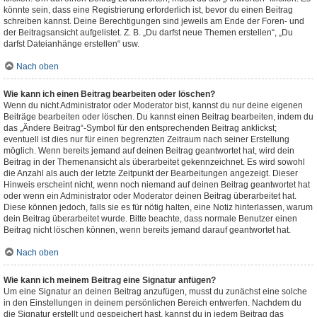
könnte sein, dass eine Registrierung erforderlich ist, bevor du einen Beitrag
schreiben kannst. Deine Berechtigungen sind jeweils am Ende der Foren- und
der Beitragsansicht aufgelistet. Z. B. „Du darfst neue Themen erstellen“, „Du
darfst Dateianhänge erstellen“ usw.
Nach oben
Wie kann ich einen Beitrag bearbeiten oder löschen?
Wenn du nicht Administrator oder Moderator bist, kannst du nur deine eigenen
Beiträge bearbeiten oder löschen. Du kannst einen Beitrag bearbeiten, indem du
das „Ändere Beitrag“-Symbol für den entsprechenden Beitrag anklickst;
eventuell ist dies nur für einen begrenzten Zeitraum nach seiner Erstellung
möglich. Wenn bereits jemand auf deinen Beitrag geantwortet hat, wird dein
Beitrag in der Themenansicht als überarbeitet gekennzeichnet. Es wird sowohl
die Anzahl als auch der letzte Zeitpunkt der Bearbeitungen angezeigt. Dieser
Hinweis erscheint nicht, wenn noch niemand auf deinen Beitrag geantwortet hat
oder wenn ein Administrator oder Moderator deinen Beitrag überarbeitet hat.
Diese können jedoch, falls sie es für nötig halten, eine Notiz hinterlassen, warum
dein Beitrag überarbeitet wurde. Bitte beachte, dass normale Benutzer einen
Beitrag nicht löschen können, wenn bereits jemand darauf geantwortet hat.
Nach oben
Wie kann ich meinem Beitrag eine Signatur anfügen?
Um eine Signatur an deinen Beitrag anzufügen, musst du zunächst eine solche
in den Einstellungen in deinem persönlichen Bereich entwerfen. Nachdem du
die Signatur erstellt und gespeichert hast, kannst du in jedem Beitrag das