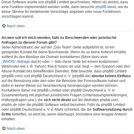
Diese Software wurde von phpBB Limited geschrieben. Wenn du denkst, dass
eine Funktion implementiert werden sollte, dann besuche
phpBB Ideas
, wo du
deine Stimme für bestehende Vorschläge abgeben oder neue Funktionen
vorschlagen kannst.
Nach oben
An wen soll ich mich wenden, falls es Beschwerden oder juristische
Anfragen zu diesem Forum gibt?
Jeder Administrator, der auf der „Das Team“-Seite aufgeführt ist, ist ein
geeigneter Kontakt für deine Beschwerde. Wenn du so keine Antwort erhältst,
solltest du den Besitzer der Domain kontaktieren (führe dazu eine
„WHOIS“-Abfrage
durch) oder — falls diese Seite bei einem kostenlosen
Webhoster wie z. B. Yahoo!, free.fr, funpic.de usw. liegt — den Support oder den
Abuse-Kontakt des betreffenden Dienstes. Bitte beachte, dass phpBB Limited
(phpBB.com) und phpBB Deutschland e. V. (phpBB.de)
absolut keinen Einfluss
auf die Benutzung oder den oder die Benutzer der Forensoftware haben und
dafür in keiner Weise zur Verantwortung herangezogen werden können.
Kontaktiere daher nie phpBB Limited oder phpBB Deutschland e. V. in
Zusammenhang mit jeglichen juristischen Fragen (Unterlassungserklärungen,
Haftungsfragen usw.), die
sich nicht direkt
auf die Websiten phpbb.com,
phpbb.de oder die phpBB-Software selbst beziehen. Falls du phpBB Limited
oder phpBB Deutschland e. V. E-Mails schreibst, die die
Softwarenutzung durch
Dritte
betreffen, so wirst du, wenn überhaupt, höchstens eine knappe Antwort
erhalten.
Nach oben