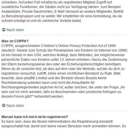
schreiben. Auf jeden Fall erhältst du als registriertes Mitglied Zugriff auf
zusätzliche Funktionen, die Gästen nicht zur Verfügung stehen: zum Beispiel
Avatarbilder, Private Nachrichten, E-Mail-Versand an andere Mitglieder, Beitritt
zu Benutzergruppen und so weiter. Wir empfehlen dir eine Anmeldung, da sie
schnell erledigt ist und dir zahlreiche Vorteile bietet.
Nach oben
Was ist COPPA?
COPPA, ausgeschrieben Children’s Online Privacy Protection Act of 1998
(deutsch: Gesetz zum Schutz der Privatsphäre von Kindern im Internet von 1998)
ist ein Gesetz in den USA, welches festlegt, dass Websites, die möglicherweise
persönliche Daten von Kindern unter 13 Jahren erheben, hierzu die Zustimmung
der Eltern beziehungsweise des oder der Erziehungsberechtigten benötigen.
Wenn du dir unsicher bist, ob dies auf dich oder die Website, auf der du dich zu
registrieren versuchst, zutrifft, ziehe einen rechtlichen Beistand zu Rate. Bitte
beachte, dass phpBB Limited und der Besitzer dieses Boards keine
Rechtsberatung anbieten kann und nicht die Anlaufstelle für
Rechtsangelegenheiten jeglicher Art ist; außer solchen, die unter der Frage „An
wen soll ich mich wenden, falls es Beschwerden oder juristische Anfragen zu
diesem Forum gibt?“ behandelt werden.
Nach oben
Warum kann ich mich nicht registrieren?
Es kann sein, dass die Board-Administration die Registrierung komplett
ausgeschaltet hat, damit sich keine neuen Benutzer mehr anmelden können. Es