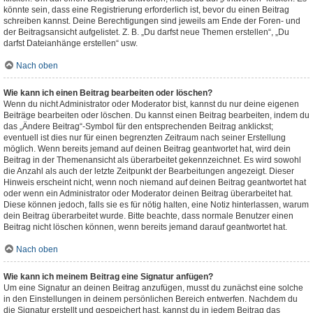
könnte sein, dass eine Registrierung erforderlich ist, bevor du einen Beitrag
schreiben kannst. Deine Berechtigungen sind jeweils am Ende der Foren- und
der Beitragsansicht aufgelistet. Z. B. „Du darfst neue Themen erstellen“, „Du
darfst Dateianhänge erstellen“ usw.
Nach oben
Wie kann ich einen Beitrag bearbeiten oder löschen?
Wenn du nicht Administrator oder Moderator bist, kannst du nur deine eigenen
Beiträge bearbeiten oder löschen. Du kannst einen Beitrag bearbeiten, indem du
das „Ändere Beitrag“-Symbol für den entsprechenden Beitrag anklickst;
eventuell ist dies nur für einen begrenzten Zeitraum nach seiner Erstellung
möglich. Wenn bereits jemand auf deinen Beitrag geantwortet hat, wird dein
Beitrag in der Themenansicht als überarbeitet gekennzeichnet. Es wird sowohl
die Anzahl als auch der letzte Zeitpunkt der Bearbeitungen angezeigt. Dieser
Hinweis erscheint nicht, wenn noch niemand auf deinen Beitrag geantwortet hat
oder wenn ein Administrator oder Moderator deinen Beitrag überarbeitet hat.
Diese können jedoch, falls sie es für nötig halten, eine Notiz hinterlassen, warum
dein Beitrag überarbeitet wurde. Bitte beachte, dass normale Benutzer einen
Beitrag nicht löschen können, wenn bereits jemand darauf geantwortet hat.
Nach oben
Wie kann ich meinem Beitrag eine Signatur anfügen?
Um eine Signatur an deinen Beitrag anzufügen, musst du zunächst eine solche
in den Einstellungen in deinem persönlichen Bereich entwerfen. Nachdem du
die Signatur erstellt und gespeichert hast, kannst du in jedem Beitrag das