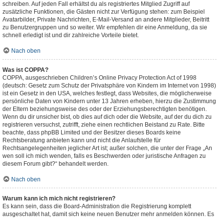
schreiben. Auf jeden Fall erhältst du als registriertes Mitglied Zugriff auf
zusätzliche Funktionen, die Gästen nicht zur Verfügung stehen: zum Beispiel
Avatarbilder, Private Nachrichten, E-Mail-Versand an andere Mitglieder, Beitritt
zu Benutzergruppen und so weiter. Wir empfehlen dir eine Anmeldung, da sie
schnell erledigt ist und dir zahlreiche Vorteile bietet.
Nach oben
Was ist COPPA?
COPPA, ausgeschrieben Children’s Online Privacy Protection Act of 1998
(deutsch: Gesetz zum Schutz der Privatsphäre von Kindern im Internet von 1998)
ist ein Gesetz in den USA, welches festlegt, dass Websites, die möglicherweise
persönliche Daten von Kindern unter 13 Jahren erheben, hierzu die Zustimmung
der Eltern beziehungsweise des oder der Erziehungsberechtigten benötigen.
Wenn du dir unsicher bist, ob dies auf dich oder die Website, auf der du dich zu
registrieren versuchst, zutrifft, ziehe einen rechtlichen Beistand zu Rate. Bitte
beachte, dass phpBB Limited und der Besitzer dieses Boards keine
Rechtsberatung anbieten kann und nicht die Anlaufstelle für
Rechtsangelegenheiten jeglicher Art ist; außer solchen, die unter der Frage „An
wen soll ich mich wenden, falls es Beschwerden oder juristische Anfragen zu
diesem Forum gibt?“ behandelt werden.
Nach oben
Warum kann ich mich nicht registrieren?
Es kann sein, dass die Board-Administration die Registrierung komplett
ausgeschaltet hat, damit sich keine neuen Benutzer mehr anmelden können. Es