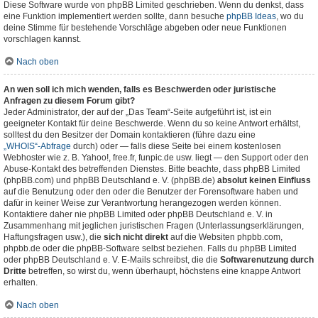
Diese Software wurde von phpBB Limited geschrieben. Wenn du denkst, dass
eine Funktion implementiert werden sollte, dann besuche
phpBB Ideas
, wo du
deine Stimme für bestehende Vorschläge abgeben oder neue Funktionen
vorschlagen kannst.
Nach oben
An wen soll ich mich wenden, falls es Beschwerden oder juristische
Anfragen zu diesem Forum gibt?
Jeder Administrator, der auf der „Das Team“-Seite aufgeführt ist, ist ein
geeigneter Kontakt für deine Beschwerde. Wenn du so keine Antwort erhältst,
solltest du den Besitzer der Domain kontaktieren (führe dazu eine
„WHOIS“-Abfrage
durch) oder — falls diese Seite bei einem kostenlosen
Webhoster wie z. B. Yahoo!, free.fr, funpic.de usw. liegt — den Support oder den
Abuse-Kontakt des betreffenden Dienstes. Bitte beachte, dass phpBB Limited
(phpBB.com) und phpBB Deutschland e. V. (phpBB.de)
absolut keinen Einfluss
auf die Benutzung oder den oder die Benutzer der Forensoftware haben und
dafür in keiner Weise zur Verantwortung herangezogen werden können.
Kontaktiere daher nie phpBB Limited oder phpBB Deutschland e. V. in
Zusammenhang mit jeglichen juristischen Fragen (Unterlassungserklärungen,
Haftungsfragen usw.), die
sich nicht direkt
auf die Websiten phpbb.com,
phpbb.de oder die phpBB-Software selbst beziehen. Falls du phpBB Limited
oder phpBB Deutschland e. V. E-Mails schreibst, die die
Softwarenutzung durch
Dritte
betreffen, so wirst du, wenn überhaupt, höchstens eine knappe Antwort
erhalten.
Nach oben