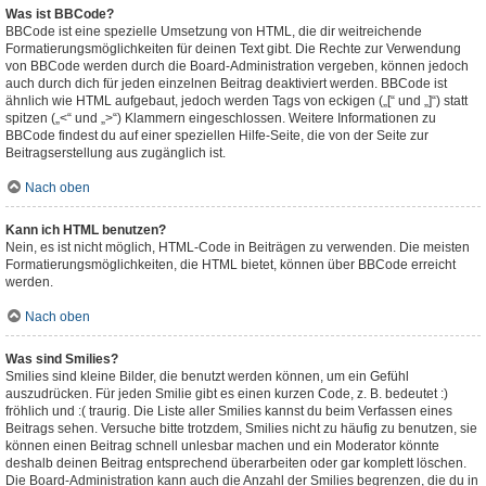
Was ist BBCode?
BBCode ist eine spezielle Umsetzung von HTML, die dir weitreichende
Formatierungsmöglichkeiten für deinen Text gibt. Die Rechte zur Verwendung
von BBCode werden durch die Board-Administration vergeben, können jedoch
auch durch dich für jeden einzelnen Beitrag deaktiviert werden. BBCode ist
ähnlich wie HTML aufgebaut, jedoch werden Tags von eckigen („[“ und „]“) statt
spitzen („<“ und „>“) Klammern eingeschlossen. Weitere Informationen zu
BBCode findest du auf einer speziellen Hilfe-Seite, die von der Seite zur
Beitragserstellung aus zugänglich ist.
Nach oben
Kann ich HTML benutzen?
Nein, es ist nicht möglich, HTML-Code in Beiträgen zu verwenden. Die meisten
Formatierungsmöglichkeiten, die HTML bietet, können über BBCode erreicht
werden.
Nach oben
Was sind Smilies?
Smilies sind kleine Bilder, die benutzt werden können, um ein Gefühl
auszudrücken. Für jeden Smilie gibt es einen kurzen Code, z. B. bedeutet :)
fröhlich und :( traurig. Die Liste aller Smilies kannst du beim Verfassen eines
Beitrags sehen. Versuche bitte trotzdem, Smilies nicht zu häufig zu benutzen, sie
können einen Beitrag schnell unlesbar machen und ein Moderator könnte
deshalb deinen Beitrag entsprechend überarbeiten oder gar komplett löschen.
Die Board-Administration kann auch die Anzahl der Smilies begrenzen, die du in