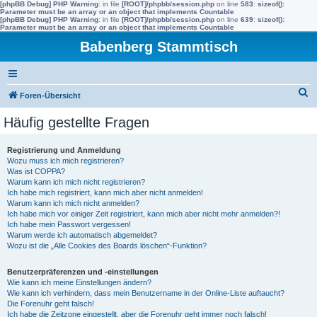
[phpBB Debug] PHP Warning
: in file
[ROOT]/phpbb/session.php
on line
583
:
sizeof():
Parameter must be an array or an object that implements Countable
[phpBB Debug] PHP Warning
: in file
[ROOT]/phpbb/session.php
on line
639
:
sizeof():
Parameter must be an array or an object that implements Countable
Babenberg Stammtisch
S
Foren-Übersicht
u
Häufig gestellte Fragen
c
h
Registrierung und Anmeldung
Wozu muss ich mich registrieren?
e
Was ist COPPA?
Warum kann ich mich nicht registrieren?
Ich habe mich registriert, kann mich aber nicht anmelden!
Warum kann ich mich nicht anmelden?
Ich habe mich vor einiger Zeit registriert, kann mich aber nicht mehr anmelden?!
Ich habe mein Passwort vergessen!
Warum werde ich automatisch abgemeldet?
Wozu ist die „Alle Cookies des Boards löschen“-Funktion?
Benutzerpräferenzen und -einstellungen
Wie kann ich meine Einstellungen ändern?
Wie kann ich verhindern, dass mein Benutzername in der Online-Liste auftaucht?
Die Forenuhr geht falsch!
Ich habe die Zeitzone eingestellt, aber die Forenuhr geht immer noch falsch!