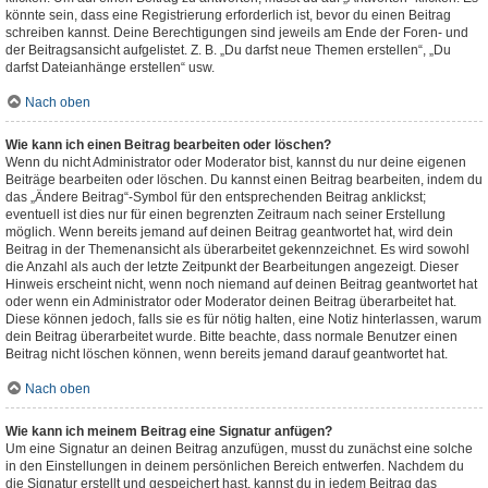
könnte sein, dass eine Registrierung erforderlich ist, bevor du einen Beitrag
schreiben kannst. Deine Berechtigungen sind jeweils am Ende der Foren- und
der Beitragsansicht aufgelistet. Z. B. „Du darfst neue Themen erstellen“, „Du
darfst Dateianhänge erstellen“ usw.
Nach oben
Wie kann ich einen Beitrag bearbeiten oder löschen?
Wenn du nicht Administrator oder Moderator bist, kannst du nur deine eigenen
Beiträge bearbeiten oder löschen. Du kannst einen Beitrag bearbeiten, indem du
das „Ändere Beitrag“-Symbol für den entsprechenden Beitrag anklickst;
eventuell ist dies nur für einen begrenzten Zeitraum nach seiner Erstellung
möglich. Wenn bereits jemand auf deinen Beitrag geantwortet hat, wird dein
Beitrag in der Themenansicht als überarbeitet gekennzeichnet. Es wird sowohl
die Anzahl als auch der letzte Zeitpunkt der Bearbeitungen angezeigt. Dieser
Hinweis erscheint nicht, wenn noch niemand auf deinen Beitrag geantwortet hat
oder wenn ein Administrator oder Moderator deinen Beitrag überarbeitet hat.
Diese können jedoch, falls sie es für nötig halten, eine Notiz hinterlassen, warum
dein Beitrag überarbeitet wurde. Bitte beachte, dass normale Benutzer einen
Beitrag nicht löschen können, wenn bereits jemand darauf geantwortet hat.
Nach oben
Wie kann ich meinem Beitrag eine Signatur anfügen?
Um eine Signatur an deinen Beitrag anzufügen, musst du zunächst eine solche
in den Einstellungen in deinem persönlichen Bereich entwerfen. Nachdem du
die Signatur erstellt und gespeichert hast, kannst du in jedem Beitrag das