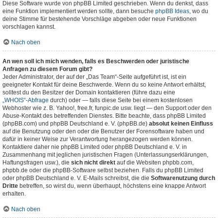
Diese Software wurde von phpBB Limited geschrieben. Wenn du denkst, dass
eine Funktion implementiert werden sollte, dann besuche
phpBB Ideas
, wo du
deine Stimme für bestehende Vorschläge abgeben oder neue Funktionen
vorschlagen kannst.
Nach oben
An wen soll ich mich wenden, falls es Beschwerden oder juristische
Anfragen zu diesem Forum gibt?
Jeder Administrator, der auf der „Das Team“-Seite aufgeführt ist, ist ein
geeigneter Kontakt für deine Beschwerde. Wenn du so keine Antwort erhältst,
solltest du den Besitzer der Domain kontaktieren (führe dazu eine
„WHOIS“-Abfrage
durch) oder — falls diese Seite bei einem kostenlosen
Webhoster wie z. B. Yahoo!, free.fr, funpic.de usw. liegt — den Support oder den
Abuse-Kontakt des betreffenden Dienstes. Bitte beachte, dass phpBB Limited
(phpBB.com) und phpBB Deutschland e. V. (phpBB.de)
absolut keinen Einfluss
auf die Benutzung oder den oder die Benutzer der Forensoftware haben und
dafür in keiner Weise zur Verantwortung herangezogen werden können.
Kontaktiere daher nie phpBB Limited oder phpBB Deutschland e. V. in
Zusammenhang mit jeglichen juristischen Fragen (Unterlassungserklärungen,
Haftungsfragen usw.), die
sich nicht direkt
auf die Websiten phpbb.com,
phpbb.de oder die phpBB-Software selbst beziehen. Falls du phpBB Limited
oder phpBB Deutschland e. V. E-Mails schreibst, die die
Softwarenutzung durch
Dritte
betreffen, so wirst du, wenn überhaupt, höchstens eine knappe Antwort
erhalten.
Nach oben