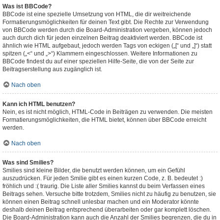
Was ist BBCode?
BBCode ist eine spezielle Umsetzung von HTML, die dir weitreichende
Formatierungsmöglichkeiten für deinen Text gibt. Die Rechte zur Verwendung
von BBCode werden durch die Board-Administration vergeben, können jedoch
auch durch dich für jeden einzelnen Beitrag deaktiviert werden. BBCode ist
ähnlich wie HTML aufgebaut, jedoch werden Tags von eckigen („[“ und „]“) statt
spitzen („<“ und „>“) Klammern eingeschlossen. Weitere Informationen zu
BBCode findest du auf einer speziellen Hilfe-Seite, die von der Seite zur
Beitragserstellung aus zugänglich ist.
Nach oben
Kann ich HTML benutzen?
Nein, es ist nicht möglich, HTML-Code in Beiträgen zu verwenden. Die meisten
Formatierungsmöglichkeiten, die HTML bietet, können über BBCode erreicht
werden.
Nach oben
Was sind Smilies?
Smilies sind kleine Bilder, die benutzt werden können, um ein Gefühl
auszudrücken. Für jeden Smilie gibt es einen kurzen Code, z. B. bedeutet :)
fröhlich und :( traurig. Die Liste aller Smilies kannst du beim Verfassen eines
Beitrags sehen. Versuche bitte trotzdem, Smilies nicht zu häufig zu benutzen, sie
können einen Beitrag schnell unlesbar machen und ein Moderator könnte
deshalb deinen Beitrag entsprechend überarbeiten oder gar komplett löschen.
Die Board-Administration kann auch die Anzahl der Smilies begrenzen, die du in