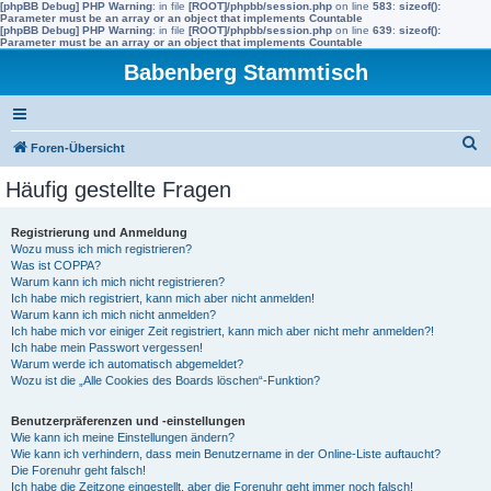
[phpBB Debug] PHP Warning
: in file
[ROOT]/phpbb/session.php
on line
583
:
sizeof():
Parameter must be an array or an object that implements Countable
[phpBB Debug] PHP Warning
: in file
[ROOT]/phpbb/session.php
on line
639
:
sizeof():
Parameter must be an array or an object that implements Countable
Babenberg Stammtisch
S
Foren-Übersicht
u
Häufig gestellte Fragen
c
h
Registrierung und Anmeldung
Wozu muss ich mich registrieren?
e
Was ist COPPA?
Warum kann ich mich nicht registrieren?
Ich habe mich registriert, kann mich aber nicht anmelden!
Warum kann ich mich nicht anmelden?
Ich habe mich vor einiger Zeit registriert, kann mich aber nicht mehr anmelden?!
Ich habe mein Passwort vergessen!
Warum werde ich automatisch abgemeldet?
Wozu ist die „Alle Cookies des Boards löschen“-Funktion?
Benutzerpräferenzen und -einstellungen
Wie kann ich meine Einstellungen ändern?
Wie kann ich verhindern, dass mein Benutzername in der Online-Liste auftaucht?
Die Forenuhr geht falsch!
Ich habe die Zeitzone eingestellt, aber die Forenuhr geht immer noch falsch!