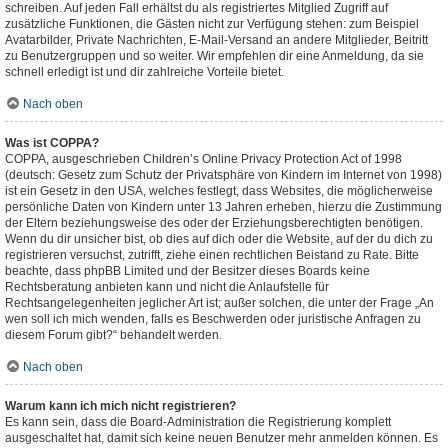
schreiben. Auf jeden Fall erhältst du als registriertes Mitglied Zugriff auf
zusätzliche Funktionen, die Gästen nicht zur Verfügung stehen: zum Beispiel
Avatarbilder, Private Nachrichten, E-Mail-Versand an andere Mitglieder, Beitritt
zu Benutzergruppen und so weiter. Wir empfehlen dir eine Anmeldung, da sie
schnell erledigt ist und dir zahlreiche Vorteile bietet.
Nach oben
Was ist COPPA?
COPPA, ausgeschrieben Children’s Online Privacy Protection Act of 1998
(deutsch: Gesetz zum Schutz der Privatsphäre von Kindern im Internet von 1998)
ist ein Gesetz in den USA, welches festlegt, dass Websites, die möglicherweise
persönliche Daten von Kindern unter 13 Jahren erheben, hierzu die Zustimmung
der Eltern beziehungsweise des oder der Erziehungsberechtigten benötigen.
Wenn du dir unsicher bist, ob dies auf dich oder die Website, auf der du dich zu
registrieren versuchst, zutrifft, ziehe einen rechtlichen Beistand zu Rate. Bitte
beachte, dass phpBB Limited und der Besitzer dieses Boards keine
Rechtsberatung anbieten kann und nicht die Anlaufstelle für
Rechtsangelegenheiten jeglicher Art ist; außer solchen, die unter der Frage „An
wen soll ich mich wenden, falls es Beschwerden oder juristische Anfragen zu
diesem Forum gibt?“ behandelt werden.
Nach oben
Warum kann ich mich nicht registrieren?
Es kann sein, dass die Board-Administration die Registrierung komplett
ausgeschaltet hat, damit sich keine neuen Benutzer mehr anmelden können. Es