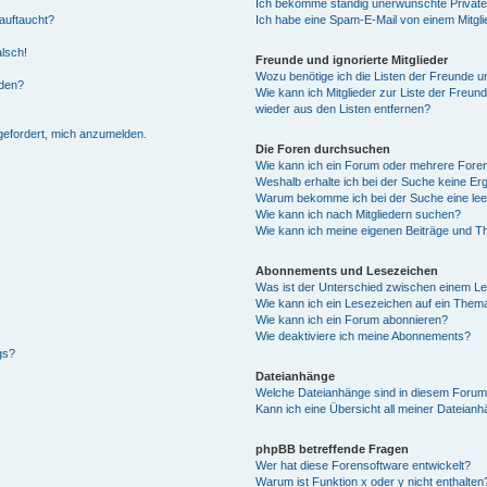
Ich bekomme ständig unerwünschte Private
auftaucht?
Ich habe eine Spam-E-Mail von einem Mitgli
alsch!
Freunde und ignorierte Mitglieder
Wozu benötige ich die Listen der Freunde un
rden?
Wie kann ich Mitglieder zur Liste der Freund
wieder aus den Listen entfernen?
fgefordert, mich anzumelden.
Die Foren durchsuchen
Wie kann ich ein Forum oder mehrere For
Weshalb erhalte ich bei der Suche keine Er
Warum bekomme ich bei der Suche eine lee
Wie kann ich nach Mitgliedern suchen?
Wie kann ich meine eigenen Beiträge und T
Abonnements und Lesezeichen
Was ist der Unterschied zwischen einem L
Wie kann ich ein Lesezeichen auf ein Them
Wie kann ich ein Forum abonnieren?
Wie deaktiviere ich meine Abonnements?
gs?
Dateianhänge
Welche Dateianhänge sind in diesem Forum
Kann ich eine Übersicht all meiner Dateian
phpBB betreffende Fragen
Wer hat diese Forensoftware entwickelt?
Warum ist Funktion x oder y nicht enthalten