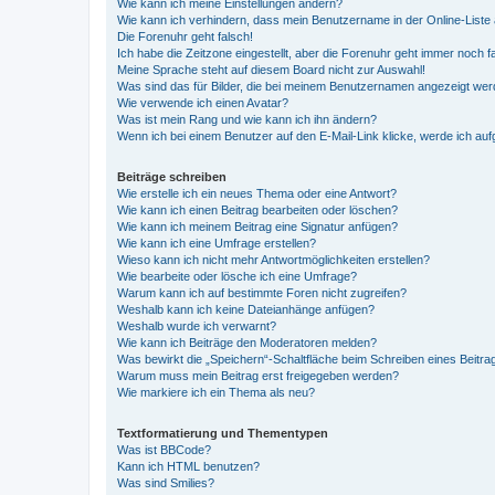
Wie kann ich meine Einstellungen ändern?
Wie kann ich verhindern, dass mein Benutzername in der Online-Liste 
Die Forenuhr geht falsch!
Ich habe die Zeitzone eingestellt, aber die Forenuhr geht immer noch f
Meine Sprache steht auf diesem Board nicht zur Auswahl!
Was sind das für Bilder, die bei meinem Benutzernamen angezeigt we
Wie verwende ich einen Avatar?
Was ist mein Rang und wie kann ich ihn ändern?
Wenn ich bei einem Benutzer auf den E-Mail-Link klicke, werde ich au
Beiträge schreiben
Wie erstelle ich ein neues Thema oder eine Antwort?
Wie kann ich einen Beitrag bearbeiten oder löschen?
Wie kann ich meinem Beitrag eine Signatur anfügen?
Wie kann ich eine Umfrage erstellen?
Wieso kann ich nicht mehr Antwortmöglichkeiten erstellen?
Wie bearbeite oder lösche ich eine Umfrage?
Warum kann ich auf bestimmte Foren nicht zugreifen?
Weshalb kann ich keine Dateianhänge anfügen?
Weshalb wurde ich verwarnt?
Wie kann ich Beiträge den Moderatoren melden?
Was bewirkt die „Speichern“-Schaltfläche beim Schreiben eines Beitra
Warum muss mein Beitrag erst freigegeben werden?
Wie markiere ich ein Thema als neu?
Textformatierung und Thementypen
Was ist BBCode?
Kann ich HTML benutzen?
Was sind Smilies?