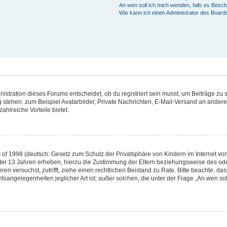
An wen soll ich mich wenden, falls es Besc
Wie kann ich einen Administrator des Board
stration dieses Forums entscheidet, ob du registriert sein musst, um Beiträge zu sch
g stehen: zum Beispiel Avatarbilder, Private Nachrichten, E-Mail-Versand an andere 
ahlreiche Vorteile bietet.
of 1998 (deutsch: Gesetz zum Schutz der Privatsphäre von Kindern im Internet von 
ter 13 Jahren erheben, hierzu die Zustimmung der Eltern beziehungsweise des ode
rieren versuchst, zutrifft, ziehe einen rechtlichen Beistand zu Rate. Bitte beachte,
tsangelegenheiten jeglicher Art ist; außer solchen, die unter der Frage „An wen so