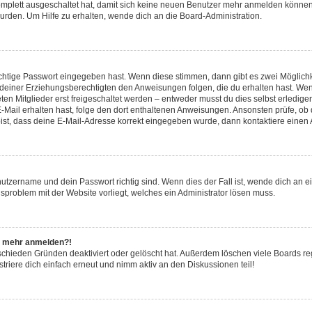
komplett ausgeschaltet hat, damit sich keine neuen Benutzer mehr anmelden können
urden. Um Hilfe zu erhalten, wende dich an die Board-Administration.
ichtige Passwort eingegeben hast. Wenn diese stimmen, dann gibt es zwei Möglic
r deiner Erziehungsberechtigten den Anweisungen folgen, die du erhalten hast. Wenn 
n Mitglieder erst freigeschaltet werden – entweder musst du dies selbst erledigen 
ne E-Mail erhalten hast, folge den dort enthaltenen Anweisungen. Ansonsten prüfe, o
bist, dass deine E-Mail-Adresse korrekt eingegeben wurde, dann kontaktiere einen A
nutzername und dein Passwort richtig sind. Wenn dies der Fall ist, wende dich an 
nsproblem mit der Website vorliegt, welches ein Administrator lösen muss.
cht mehr anmelden?!
schieden Gründen deaktiviert oder gelöscht hat. Außerdem löschen viele Boards reg
riere dich einfach erneut und nimm aktiv an den Diskussionen teil!