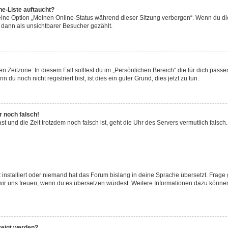
ne-Liste auftaucht?
 eine Option „Meinen Online-Status während dieser Sitzung verbergen“. Wenn du die
 dann als unsichtbarer Besucher gezählt.
n Zeitzone. In diesem Fall solltest du im „Persönlichen Bereich“ die für dich passen
u noch nicht registriert bist, ist dies ein guter Grund, dies jetzt zu tun.
r noch falsch!
hast und die Zeit trotzdem noch falsch ist, geht die Uhr des Servers vermutlich fals
 installiert oder niemand hat das Forum bislang in deine Sprache übersetzt. Frage 
den wir uns freuen, wenn du es übersetzen würdest. Weitere Informationen dazu könn
zeigt werden?