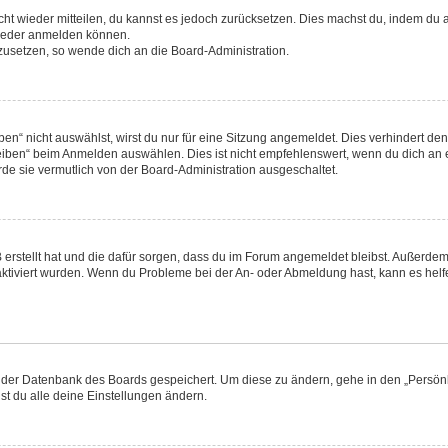
nicht wieder mitteilen, du kannst es jedoch zurücksetzen. Dies machst du, indem d
 wieder anmelden können.
kzusetzen, so wende dich an die Board-Administration.
“ nicht auswählst, wirst du nur für eine Sitzung angemeldet. Dies verhindert de
ben“ beim Anmelden auswählen. Dies ist nicht empfehlenswert, wenn du dich an ei
rde sie vermutlich von der Board-Administration ausgeschaltet.
B erstellt hat und die dafür sorgen, dass du im Forum angemeldet bleibst. Außerde
 aktiviert wurden. Wenn du Probleme bei der An- oder Abmeldung hast, kann es hel
in der Datenbank des Boards gespeichert. Um diese zu ändern, gehe in den „Persönl
st du alle deine Einstellungen ändern.