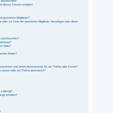
 Nachrichten!
ed dieses Forums erhalten!
d ignorierten Mitglieder?
e oder zur Liste der ignorierten Mitglieder hinzufügen oder diese
en durchsuchen?
gebnisse?
re Seite?
hemen finden?
esezeichen und einem Abonnements für ein Thema oder Forum?
a setzen oder ein Thema abonnieren?
 zulässig?
hänge erhalten?
?