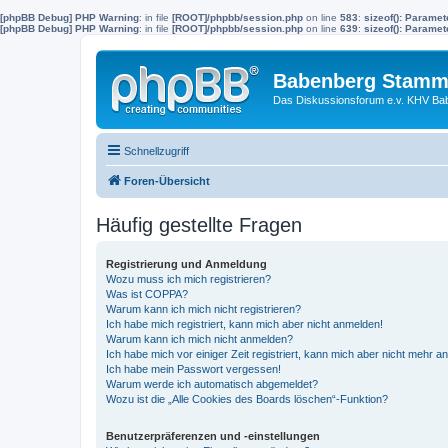
[phpBB Debug] PHP Warning
: in file
[ROOT]/phpbb/session.php
on line
583
:
sizeof(): Parame
[phpBB Debug] PHP Warning
: in file
[ROOT]/phpbb/session.php
on line
639
:
sizeof(): Parame
Babenberg Stamm
Das Diskussionsforum e.v. KHV Ba
Schnellzugriff
Foren-Übersicht
Häufig gestellte Fragen
Registrierung und Anmeldung
Wozu muss ich mich registrieren?
Was ist COPPA?
Warum kann ich mich nicht registrieren?
Ich habe mich registriert, kann mich aber nicht anmelden!
Warum kann ich mich nicht anmelden?
Ich habe mich vor einiger Zeit registriert, kann mich aber nicht mehr 
Ich habe mein Passwort vergessen!
Warum werde ich automatisch abgemeldet?
Wozu ist die „Alle Cookies des Boards löschen“-Funktion?
Benutzerpräferenzen und -einstellungen