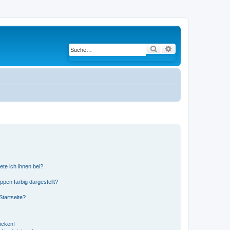
Suche
Erweiterte Suche
ete ich ihnen bei?
en farbig dargestellt?
tartseite?
icken!