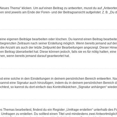
ues Thema“ klicken. Um auf einen Beitrag zu antworten, musst du auf „Antworten“ 
en sind jeweils am Ende der Foren- und der Beitragsansicht aufgelistet. Z. B. „Du 
deine eigenen Beiträge bearbeiten oder löschen. Du kannst einen Beitrag bearbeit
en begrenzten Zeitraum nach seiner Erstellung möglich. Wenn bereits jemand auf dein
die Anzahl als auch der letzte Zeitpunkt der Bearbeitungen angezeigt. Dieser Hinw
 Beitrag überarbeitet hat. Diese können jedoch, falls sie es für nötig halten, eine
nen, wenn bereits jemand darauf geantwortet hat.
 eine solche in den Einstellungen in deinem persönlichen Bereich entwerfen. Nach
 kannst eine Signatur auch hinzufügen, indem du in deinem persönlichen Bereich 
htest, so kannst du dort einfach das Kontrollkästchen „Signatur anhängen“ wieder
Themas bearbeitest, findest du ein Register „Umfrage erstellen“ unterhalb des For
, Umfragen zu erstellen. Du solltest einen Titel und mindestens zwei Antwortmögli