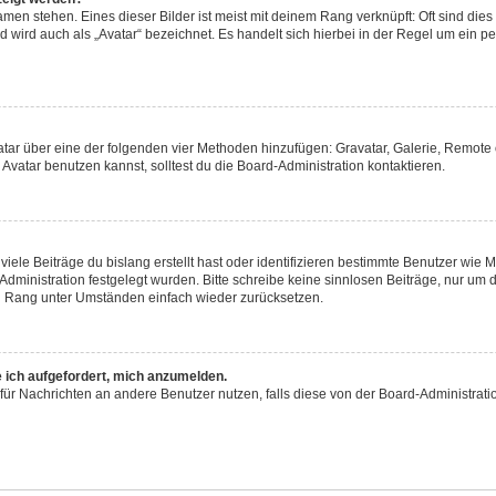
men stehen. Eines dieser Bilder ist meist mit deinem Rang verknüpft: Oft sind dies
 wird auch als „Avatar“ bezeichnet. Es handelt sich hierbei in der Regel um ein p
Avatar über eine der folgenden vier Methoden hinzufügen: Gravatar, Galerie, Remo
atar benutzen kannst, solltest du die Board-Administration kontaktieren.
iele Beiträge du bislang erstellt hast oder identifizieren bestimmte Benutzer wie
-Administration festgelegt wurden. Bitte schreibe keine sinnlosen Beiträge, nur 
en Rang unter Umständen einfach wieder zurücksetzen.
e ich aufgefordert, mich anzumelden.
on für Nachrichten an andere Benutzer nutzen, falls diese von der Board-Administr