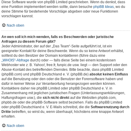
Diese Software wurde von phpBB Limited geschrieben. Wenn du denkst, dass
eine Funktion implementiert werden sollte, dann besuche
phpBB Ideas
, wo du
deine Stimme für bestehende Vorschläge abgeben oder neue Funktionen
vorschlagen kannst.
Nach oben
An wen soll ich mich wenden, falls es Beschwerden oder juristische
Anfragen zu diesem Forum gibt?
Jeder Administrator, der auf der „Das Team“-Seite aufgeführt ist, ist ein
geeigneter Kontakt für deine Beschwerde. Wenn du so keine Antwort erhältst,
solltest du den Besitzer der Domain kontaktieren (führe dazu eine
„WHOIS“-Abfrage
durch) oder — falls diese Seite bei einem kostenlosen
Webhoster wie z. B. Yahoo!, free.fr, funpic.de usw. liegt — den Support oder den
Abuse-Kontakt des betreffenden Dienstes. Bitte beachte, dass phpBB Limited
(phpBB.com) und phpBB Deutschland e. V. (phpBB.de)
absolut keinen Einfluss
auf die Benutzung oder den oder die Benutzer der Forensoftware haben und
dafür in keiner Weise zur Verantwortung herangezogen werden können.
Kontaktiere daher nie phpBB Limited oder phpBB Deutschland e. V. in
Zusammenhang mit jeglichen juristischen Fragen (Unterlassungserklärungen,
Haftungsfragen usw.), die
sich nicht direkt
auf die Websiten phpbb.com,
phpbb.de oder die phpBB-Software selbst beziehen. Falls du phpBB Limited
oder phpBB Deutschland e. V. E-Mails schreibst, die die
Softwarenutzung durch
Dritte
betreffen, so wirst du, wenn überhaupt, höchstens eine knappe Antwort
erhalten.
Nach oben