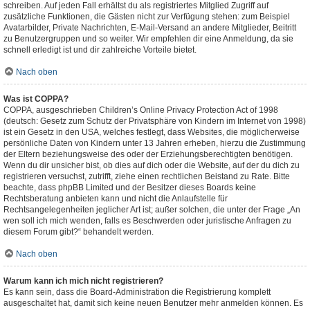
schreiben. Auf jeden Fall erhältst du als registriertes Mitglied Zugriff auf
zusätzliche Funktionen, die Gästen nicht zur Verfügung stehen: zum Beispiel
Avatarbilder, Private Nachrichten, E-Mail-Versand an andere Mitglieder, Beitritt
zu Benutzergruppen und so weiter. Wir empfehlen dir eine Anmeldung, da sie
schnell erledigt ist und dir zahlreiche Vorteile bietet.
Nach oben
Was ist COPPA?
COPPA, ausgeschrieben Children’s Online Privacy Protection Act of 1998
(deutsch: Gesetz zum Schutz der Privatsphäre von Kindern im Internet von 1998)
ist ein Gesetz in den USA, welches festlegt, dass Websites, die möglicherweise
persönliche Daten von Kindern unter 13 Jahren erheben, hierzu die Zustimmung
der Eltern beziehungsweise des oder der Erziehungsberechtigten benötigen.
Wenn du dir unsicher bist, ob dies auf dich oder die Website, auf der du dich zu
registrieren versuchst, zutrifft, ziehe einen rechtlichen Beistand zu Rate. Bitte
beachte, dass phpBB Limited und der Besitzer dieses Boards keine
Rechtsberatung anbieten kann und nicht die Anlaufstelle für
Rechtsangelegenheiten jeglicher Art ist; außer solchen, die unter der Frage „An
wen soll ich mich wenden, falls es Beschwerden oder juristische Anfragen zu
diesem Forum gibt?“ behandelt werden.
Nach oben
Warum kann ich mich nicht registrieren?
Es kann sein, dass die Board-Administration die Registrierung komplett
ausgeschaltet hat, damit sich keine neuen Benutzer mehr anmelden können. Es