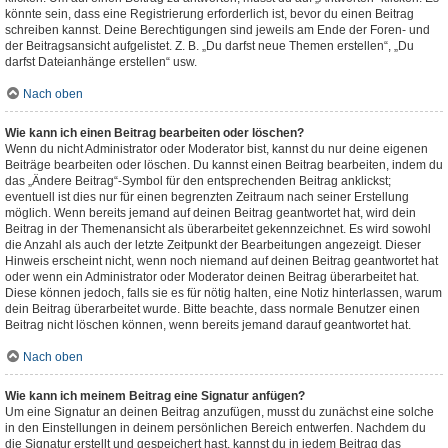
könnte sein, dass eine Registrierung erforderlich ist, bevor du einen Beitrag
schreiben kannst. Deine Berechtigungen sind jeweils am Ende der Foren- und
der Beitragsansicht aufgelistet. Z. B. „Du darfst neue Themen erstellen“, „Du
darfst Dateianhänge erstellen“ usw.
Nach oben
Wie kann ich einen Beitrag bearbeiten oder löschen?
Wenn du nicht Administrator oder Moderator bist, kannst du nur deine eigenen
Beiträge bearbeiten oder löschen. Du kannst einen Beitrag bearbeiten, indem du
das „Ändere Beitrag“-Symbol für den entsprechenden Beitrag anklickst;
eventuell ist dies nur für einen begrenzten Zeitraum nach seiner Erstellung
möglich. Wenn bereits jemand auf deinen Beitrag geantwortet hat, wird dein
Beitrag in der Themenansicht als überarbeitet gekennzeichnet. Es wird sowohl
die Anzahl als auch der letzte Zeitpunkt der Bearbeitungen angezeigt. Dieser
Hinweis erscheint nicht, wenn noch niemand auf deinen Beitrag geantwortet hat
oder wenn ein Administrator oder Moderator deinen Beitrag überarbeitet hat.
Diese können jedoch, falls sie es für nötig halten, eine Notiz hinterlassen, warum
dein Beitrag überarbeitet wurde. Bitte beachte, dass normale Benutzer einen
Beitrag nicht löschen können, wenn bereits jemand darauf geantwortet hat.
Nach oben
Wie kann ich meinem Beitrag eine Signatur anfügen?
Um eine Signatur an deinen Beitrag anzufügen, musst du zunächst eine solche
in den Einstellungen in deinem persönlichen Bereich entwerfen. Nachdem du
die Signatur erstellt und gespeichert hast, kannst du in jedem Beitrag das