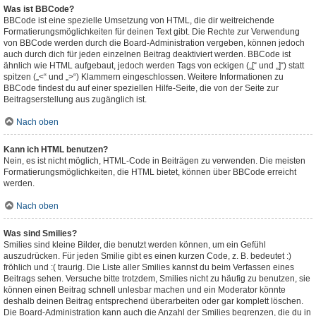
Was ist BBCode?
BBCode ist eine spezielle Umsetzung von HTML, die dir weitreichende
Formatierungsmöglichkeiten für deinen Text gibt. Die Rechte zur Verwendung
von BBCode werden durch die Board-Administration vergeben, können jedoch
auch durch dich für jeden einzelnen Beitrag deaktiviert werden. BBCode ist
ähnlich wie HTML aufgebaut, jedoch werden Tags von eckigen („[“ und „]“) statt
spitzen („<“ und „>“) Klammern eingeschlossen. Weitere Informationen zu
BBCode findest du auf einer speziellen Hilfe-Seite, die von der Seite zur
Beitragserstellung aus zugänglich ist.
Nach oben
Kann ich HTML benutzen?
Nein, es ist nicht möglich, HTML-Code in Beiträgen zu verwenden. Die meisten
Formatierungsmöglichkeiten, die HTML bietet, können über BBCode erreicht
werden.
Nach oben
Was sind Smilies?
Smilies sind kleine Bilder, die benutzt werden können, um ein Gefühl
auszudrücken. Für jeden Smilie gibt es einen kurzen Code, z. B. bedeutet :)
fröhlich und :( traurig. Die Liste aller Smilies kannst du beim Verfassen eines
Beitrags sehen. Versuche bitte trotzdem, Smilies nicht zu häufig zu benutzen, sie
können einen Beitrag schnell unlesbar machen und ein Moderator könnte
deshalb deinen Beitrag entsprechend überarbeiten oder gar komplett löschen.
Die Board-Administration kann auch die Anzahl der Smilies begrenzen, die du in