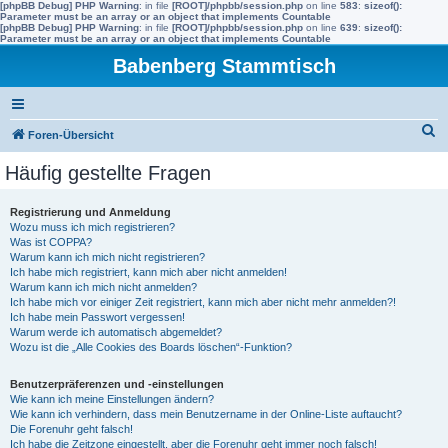
[phpBB Debug] PHP Warning
: in file
[ROOT]/phpbb/session.php
on line
583
:
sizeof():
Parameter must be an array or an object that implements Countable
[phpBB Debug] PHP Warning
: in file
[ROOT]/phpbb/session.php
on line
639
:
sizeof():
Parameter must be an array or an object that implements Countable
Babenberg Stammtisch
S
Foren-Übersicht
u
Häufig gestellte Fragen
c
h
Registrierung und Anmeldung
Wozu muss ich mich registrieren?
e
Was ist COPPA?
Warum kann ich mich nicht registrieren?
Ich habe mich registriert, kann mich aber nicht anmelden!
Warum kann ich mich nicht anmelden?
Ich habe mich vor einiger Zeit registriert, kann mich aber nicht mehr anmelden?!
Ich habe mein Passwort vergessen!
Warum werde ich automatisch abgemeldet?
Wozu ist die „Alle Cookies des Boards löschen“-Funktion?
Benutzerpräferenzen und -einstellungen
Wie kann ich meine Einstellungen ändern?
Wie kann ich verhindern, dass mein Benutzername in der Online-Liste auftaucht?
Die Forenuhr geht falsch!
Ich habe die Zeitzone eingestellt, aber die Forenuhr geht immer noch falsch!